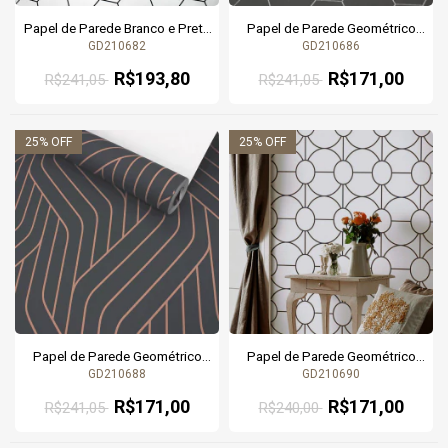
Papel de Parede Branco e Preto
Papel de Parede Geométrico
Geométrico Colmeia - 9,5 metros
Colmeia Preto com Leve Fio
GD210682
GD210686
| 210682 - Coleção Gold | Cola
Prata - 9,5 metros | 210686 -
Grátis
Coleção Gold | Cola Grátis
R$193,80
R$171,00
R$241,05
R$241,05
25
% OFF
25
% OFF
Papel de Parede Geométrico
Papel de Parede Geométrico
Cinza Escuro com Linhas - 9,5
Estilizado Gelo com Fio Metálico
GD210688
GD210690
metros | 210688 - Coleção Gold
Dourado e Preto - 9,5 metros |
| Cola Grátis
210690 - Coleção Gold | Cola
R$171,00
R$171,00
R$241,05
R$240,00
Grátis