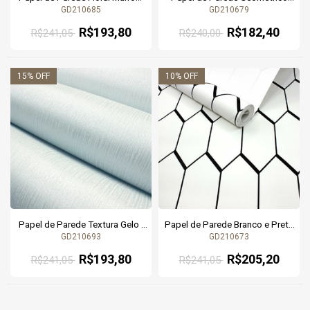
com Fio Cobre - 9,5 metros |
Cinza Escuro com Fio Rose Gold
GD210685
GD210679
210685 - Coleção Gold | Cola
- 9,5 metros | 210679 - Coleção
Grátis
Gold | Cola Grátis
R$193,80
R$182,40
R$241,05
R$240,00
15
% OFF
10
% OFF
Papel de Parede Textura Gelo -
Papel de Parede Branco e Preto
9,5 metros | 210693 - Coleção
Geométrico Fosco - 9,5 metros |
GD210693
GD210673
Gold | Cola Grátis
210673 - Coleção Gold | Cola
Grátis
R$193,80
R$205,20
R$241,05
R$241,05