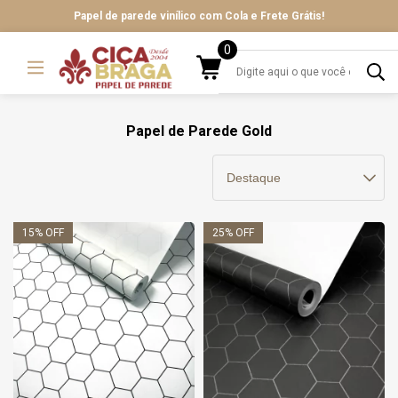
Papel de parede vinílico com Cola e Frete Grátis!
0
Papel de Parede Gold
15
% OFF
25
% OFF