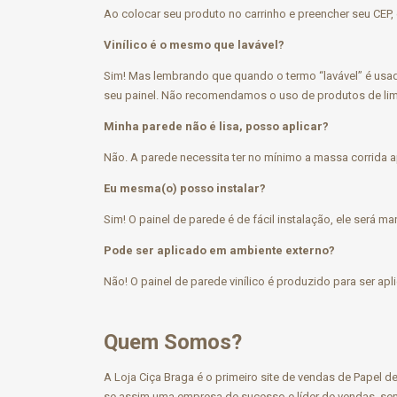
Ao colocar seu produto no carrinho e preencher seu CEP, 
Vinílico é o mesmo que lavável?
Sim! Mas lembrando que quando o termo “lavável” é usad
seu painel. Não recomendamos o uso de produtos de limpe
Minha parede não é lisa, posso aplicar?
Não. A parede necessita ter no mínimo a massa corrida ap
Eu mesma(o) posso instalar?
Sim! O painel de parede é de fácil instalação, ele será ma
Pode ser aplicado em ambiente externo?
Não! O painel de parede vinílico é produzido para ser ap
Quem Somos?
A Loja Ciça Braga é o primeiro site de vendas de Papel
se assim uma empresa de sucesso e líder de vendas, send