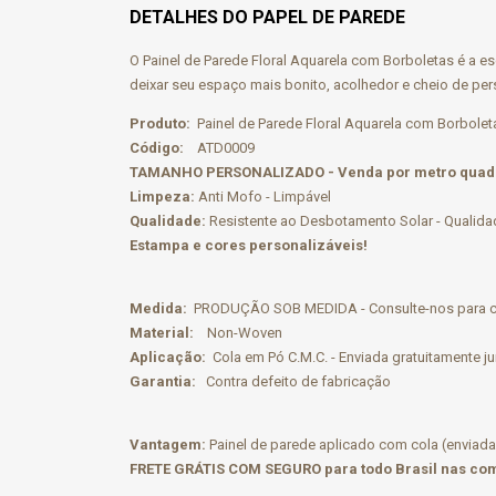
DETALHES DO PAPEL DE PAREDE
O Painel de Parede Floral Aquarela com Borboletas é a 
deixar seu espaço mais bonito, acolhedor e cheio de per
Produto:
Painel de Parede Floral Aquarela com Borbolet
Código:
ATD0009
TAMANHO PERSONALIZADO - Venda por metro quad
Limpeza:
Anti Mofo - Limpável
Qualidade:
Resistente ao Desbotamento Solar - Qualid
Estampa e cores personalizáveis!
Medida:
PRODUÇÃO SOB MEDIDA - Consulte-nos para cal
Material:
Non-Woven
Aplicação:
Cola em Pó C.M.C. - Enviada gratuitamente j
Garantia:
Contra defeito de fabricação
Vantagem:
Painel de parede aplicado com cola (enviada
FRETE GRÁTIS COM SEGURO para todo Brasil nas com