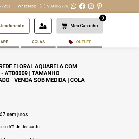
-7253
Whatsapp
98900-2778
(19)
0
Atendimento
Meu Carrinho
DAPÉ
COLAS
OUTLET
AREDE FLORAL AQUARELA COM
- ATD0009 | TAMANHO
DO - VENDA SOB MEDIDA | COLA
,67
sem juros
 com 5% de desconto