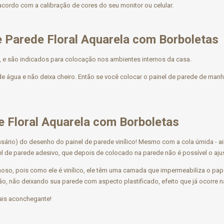
acordo com a calibração de cores do seu monitor ou celular.
e Parede
Floral Aquarela com Borboletas
), e são indicados para colocação nos ambientes internos da casa.
 de água e não deixa cheiro. Então se você colocar o painel de parede de manh
de
Floral Aquarela com Borboletas
ecessário) do desenho do painel de parede vinílico! Mesmo com a cola úmida -
el de parede adesivo, que depois de colocado na parede não é possível o ajus
oso, pois como ele é vinílico, ele têm uma camada que impermeabiliza o papel
ção, não deixando sua parede com aspecto plastificado, efeito que já ocorre 
mais aconchegante!