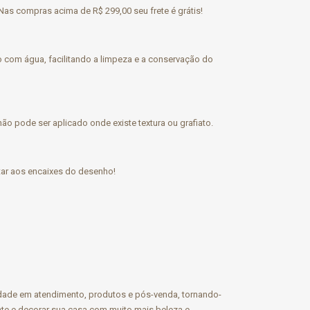
Nas compras acima de R$ 299,00 seu frete é grátis!
 com água, facilitando a limpeza e a conservação do
ão pode ser aplicado onde existe textura ou grafiato.
entar aos encaixes do desenho!
idade em atendimento, produtos e pós-venda, tornando-
nte e decorar sua casa com muito mais beleza e