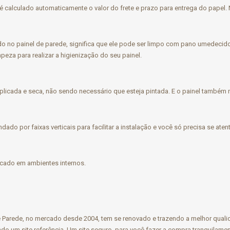
é calculado automaticamente o valor do frete e prazo para entrega do papel. 
o no painel de parede, significa que ele pode ser limpo com pano umedecido
za para realizar a higienização do seu painel.
licada e seca, não sendo necessário que esteja pintada. E o painel também n
ndado por faixas verticais para facilitar a instalação e você só precisa se at
licado em ambientes internos.
 de Parede, no mercado desde 2004, tem se renovado e trazendo a melhor qual
o um site referência. Um site seguro, para você fazer a compra tranquilame