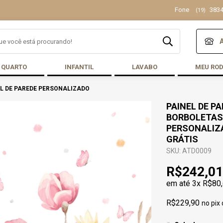
Fone
3834
(19)
QUARTO
INFANTIL
LAVABO
MEU RO
L DE PAREDE PERSONALIZADO
PAINEL DE P
BORBOLETAS 
PERSONALIZA
GRÁTIS
SKU: ATD0009
R$242,01
em até
3x R$80
R$229,90
no pix