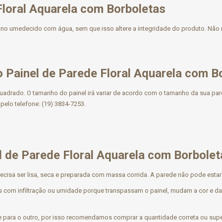
Floral Aquarela com Borboletas
 pano umedecido com água, sem que isso altere a integridade do produto. N
 Painel de Parede Floral Aquarela com B
uadrado. O tamanho do painel irá variar de acordo com o tamanho da sua pa
pelo telefone: (19) 3834-7253.
l de Parede Floral Aquarela com Borbolet
recisa ser lisa, seca e preparada com massa corrida. A parede não pode estar
s com infiltração ou umidade porque transpassam o painel, mudam a cor e d
 para o outro, por isso recomendamos comprar a quantidade correta ou superi