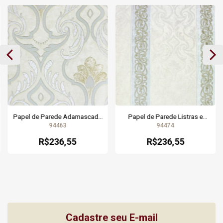
Papel de Parede Adamascado
Papel de Parede Listras e
Bege e Dourado Brilho Prata
Arabesco Bege Rosado e Prata
94463
94474
Vinílico Lavável - Coleção Dolce
Brilho Glitter Vinílico Lavável -
Vita - 10 metros | 94463 | Cola
Coleção Dolce Vita - 10 metros |
R$236,55
R$236,55
Grátis
94474 | Cola Grátis
Cadastre seu E-mail