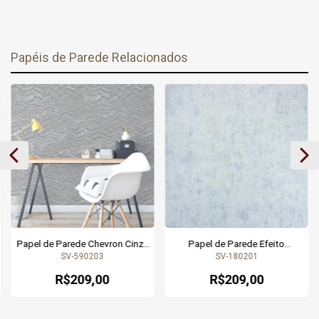
Papéis de Parede Relacionados
Papel de Parede Chevron Cinza
Papel de Parede Efeito
e Prata com Brilho - Coleção
Manchado Azul Claro Leve
SV-590203
SV-180201
Seven 590203 | 9,50 metros |
Brilho - Coleção Seven 180201 |
Cola Grátis
9,50 metros | Cola Grátis
R$209,00
R$209,00