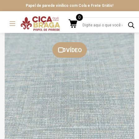
Papel de parede vinílico com Cola e Frete Grátis!
0
VÍDEO