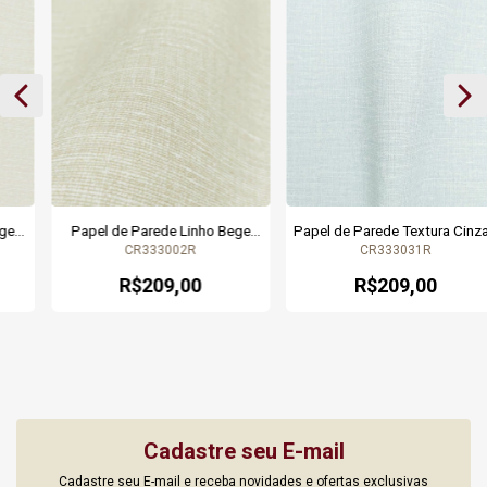
Papel de Parede Linho Bege
Papel de Parede Textura Cinza -
Claro - Coleção Criativo Kantai
Coleção Criativo Kantai - 10
CR333002R
CR333031R
333002 | 10 metros | Cola
metros | 333031
Grátis
R$209,00
R$209,00
Cadastre seu E-mail
Cadastre seu E-mail e receba novidades e ofertas exclusivas