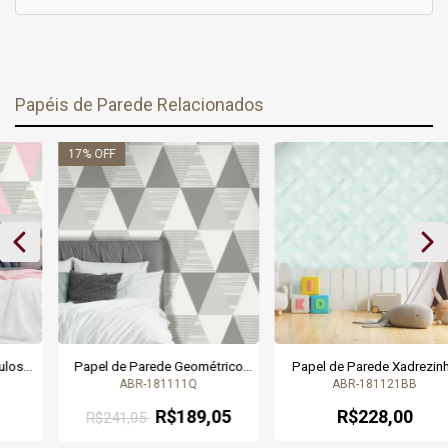
Papéis de Parede Relacionados
17
% OFF
Papel de Parede Geométrico
Papel de Parede Xadrezinho
Triângulos Cinza - Coleção
Azul para Decoração de Quarto
ABR-181111Q
ABR-181121BB
Abracadabra - 181111Q - 9,50
Montessoriano - Coleção
metros | Cola Grátis
Abracadabra 181121 | 9,50
R$189,05
R$228,00
R$241,05
metros | Cola Grátis