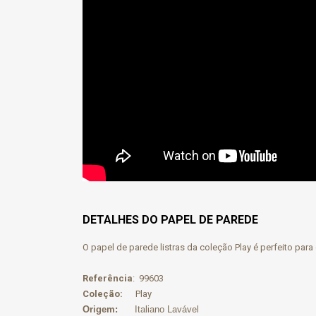
DETALHES DO PAPEL DE PAREDE
O papel de parede listras da coleção Play é perfeito par
Referência
: 99603
Coleção:
Play
Origem:
Italiano Lavável