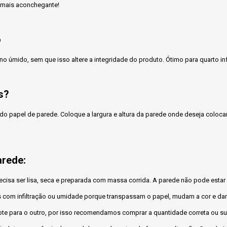
o mais aconchegante!
o
no úmido, sem que isso altere a integridade do produto. Ótimo para quarto inf
s?
do papel de parede. Coloque a largura e altura da parede onde deseja coloca
arede:
ecisa ser lisa, seca e preparada com massa corrida. A parede não pode estar
 com infiltração ou umidade porque transpassam o papel, mudam a cor e da
te para o outro, por isso recomendamos comprar a quantidade correta ou sup