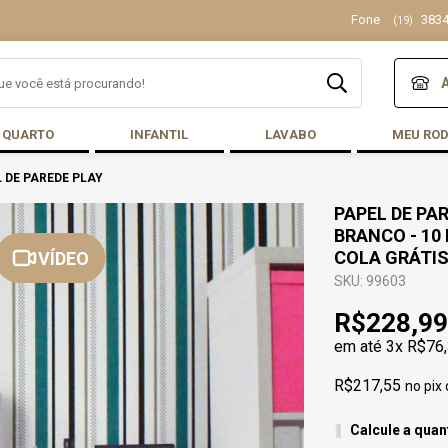
Fone
3834
(19)
QUARTO
INFANTIL
LAVABO
MEU RO
 DE PAREDE PLAY
PAPEL DE PA
BRANCO - 10 
COLA GRÁTI
VÍDEO
SKU: 99603
R$228,99
em até
3x R$76
R$217,55
no pix
Calcule a quan