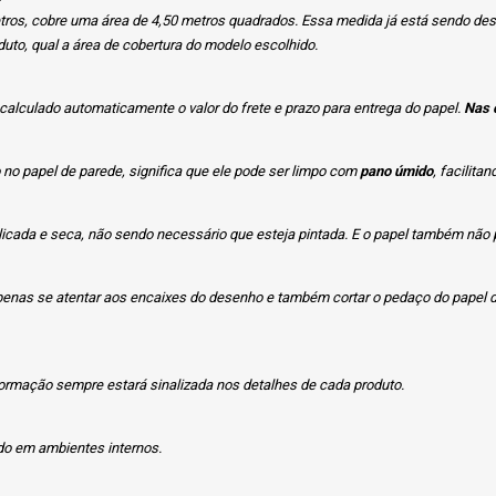
etros, cobre uma área de 4,50 metros quadrados. Essa medida já está sendo de
duto, qual a área de cobertura do modelo escolhido.
 calculado automaticamente o valor do frete e prazo para entrega do papel.
Nas 
no papel de parede, significa que ele pode ser limpo com
pano úmido
, facilita
icada e seca, não sendo necessário que esteja pintada. E o papel também não po
 apenas se atentar aos encaixes do desenho e também cortar o pedaço do papel 
ormação sempre estará sinalizada nos detalhes de cada produto.
ado em ambientes internos.