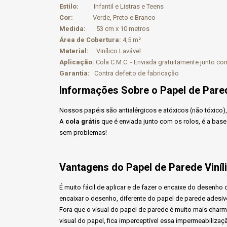
Estilo:
Infantil e Listras e Teens
Cor:
Verde, Preto e Branco
Medida:
53 cm x 10 metros
Área de Cobertura:
4,5 m²
Material:
Vinílico Lavável
Aplicação:
Cola C.M.C. - Enviada gratuitamente junto co
Garantia:
Contra defeito de fabricação
Informações Sobre o Papel de Pared
Nossos papéis são antialérgicos e atóxicos (não tóxico),
A
cola grátis
que é enviada junto com os rolos, é a base
sem problemas!
Vantagens do Papel de Parede Viníl
É muito fácil de aplicar e de fazer o encaixe do desenh
encaixar o desenho, diferente do papel de parede adesiv
Fora que o visual do papel de parede é muito mais charm
visual do papel, fica imperceptível essa impermeabiliza