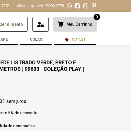
-7253
Whatsapp
98900-2778
(19)
0
Atendimento
Meu Carrinho
DAPÉ
COLAS
OUTLET
REDE LISTRADO VERDE, PRETO E
METROS | 99603 - COLEÇÃO PLAY |
S
,33
sem juros
 com 5% de desconto
tidade necessária