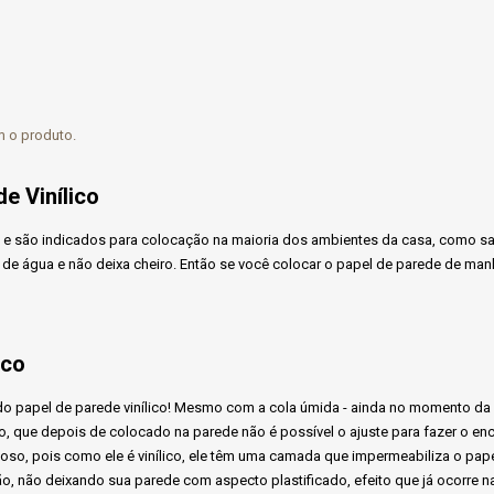
m o produto.
e Vinílico
 e são indicados para colocação na maioria dos ambientes da casa, como sala, 
 de água e não deixa cheiro. Então se você colocar o papel de parede de manh
ico
o do papel de parede vinílico! Mesmo com a cola úmida - ainda no momento da
o, que depois de colocado na parede não é possível o ajuste para fazer o enc
oso, pois como ele é vinílico, ele têm uma camada que impermeabiliza o papel
ção, não deixando sua parede com aspecto plastificado, efeito que já ocorre 