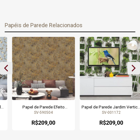
Papéis de Parede Relacionados
Papel de Parede Efeito
Papel de Parede Jardim Vertical
Manchado Bege Escuro e
Verde - Coleção Seven 001172 |
SV-590504
SV-001172
Dourado com Brilho - Coleção
9,50 metros | Cola Grátis
Seven 590504 | 9,50 metros |
R$209,00
R$209,00
Cola Grátis