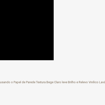
sando o Papel de Parede Textura Bege Claro leve Brilho e Relevo Vinílico Lavá