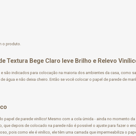
m o produto.
 Textura Bege Claro leve Brilho e Relevo Viníli
 e são indicados para colocação na maioria dos ambientes da casa, como sala, 
 de água e não deixa cheiro. Então se você colocar o papel de parede de manh
ico
o do papel de parede vinílico! Mesmo com a cola úmida - ainda no momento da
o, que depois de colocado na parede não é possível o ajuste para fazer o enc
oso, pois como ele é vinílico, ele têm uma camada que impermeabiliza o papel