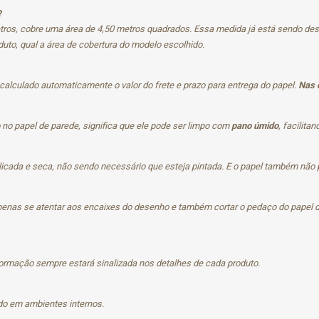
?
etros, cobre uma área de 4,50 metros quadrados. Essa medida já está sendo de
duto, qual a área de cobertura do modelo escolhido.
 calculado automaticamente o valor do frete e prazo para entrega do papel.
Nas 
no papel de parede, significa que ele pode ser limpo com
pano úmido
, facilita
icada e seca, não sendo necessário que esteja pintada. E o papel também não po
 apenas se atentar aos encaixes do desenho e também cortar o pedaço do papel 
ormação sempre estará sinalizada nos detalhes de cada produto.
ado em ambientes internos.