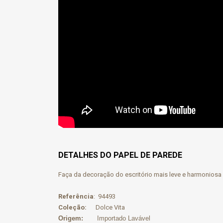
DETALHES DO PAPEL DE PAREDE
Faça da decoração do escritório mais leve e harmoniosa u
Referência
: 94493
Coleção:
Dolce Vita
Origem:
Importado Lavável