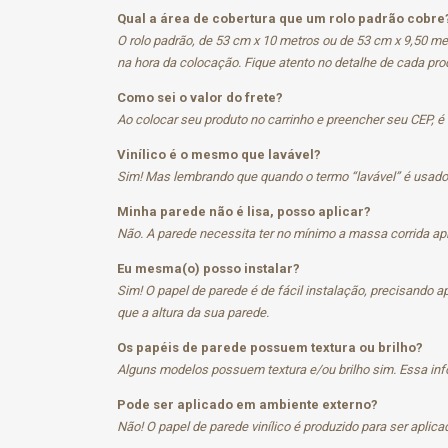
Qual a área de cobertura que um rolo padrão cobre
O rolo padrão, de 53 cm x 10 metros ou de 53 cm x 9,50 m
na hora da colocação. Fique atento no detalhe de cada pro
Como sei o valor do frete?
Ao colocar seu produto no carrinho e preencher seu CEP, é
Vinílico é o mesmo que lavável?
Sim! Mas lembrando que quando o termo “lavável” é usado 
Minha parede não é lisa, posso aplicar?
Não. A parede necessita ter no mínimo a massa corrida apl
Eu mesma(o) posso instalar?
Sim! O papel de parede é de fácil instalação, precisando
que a altura da sua parede.
Os papéis de parede possuem textura ou brilho?
Alguns modelos possuem textura e/ou brilho sim. Essa inf
Pode ser aplicado em ambiente externo?
Não! O papel de parede vinílico é produzido para ser aplic