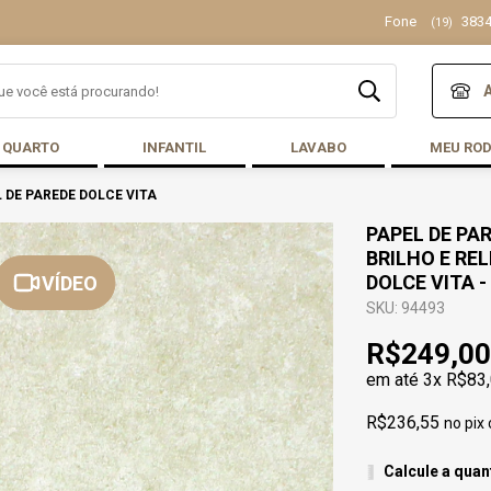
Fone
3834
(19)
QUARTO
INFANTIL
LAVABO
MEU RO
 DE PAREDE DOLCE VITA
PAPEL DE PA
BRILHO E RE
DOLCE VITA -
VÍDEO
SKU: 94493
R$249,00
em até
3x R$83
R$236,55
no pix
Calcule a quan