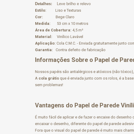
Detalhes:
Leve brilho e relevo
Estilo:
Liso e Texturas
Cor:
Bege Claro
Medida:
53 cm x 10 metros
Área de Cobertura:
4,5 m²
Material:
Vinílico Lavável
Aplicação:
Cola C.M.C. - Enviada gratuitamente junto co
Garantia:
Contra defeito de fabricação
Informações Sobre o Papel de Parede
Nossos papéis são antialérgicos e atóxicos (não tóxico),
A
cola grátis
que é enviada junto com os rolos, é a base
sem problemas!
Vantagens do Papel de Parede Viníl
É muito fácil de aplicar e de fazer o encaixe do desenh
encaixar o desenho, diferente do papel de parede adesiv
Fora que o visual do papel de parede é muito mais charm