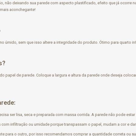
ção, não deixando sua parede com aspecto plastificado, efeito que já ocorre 
o mais aconchegante!
o
no úmido, sem que isso altere a integridade do produto. Ótimo para quarto inf
s?
do papel de parede. Coloque a largura e altura da parede onde deseja coloca
arede:
ecisa ser lisa, seca e preparada com massa corrida. A parede não pode estar
 com infiltração ou umidade porque transpassam o papel, mudam a cor e da
te para o outro, por isso recomendamos comprar a quantidade correta ou sup