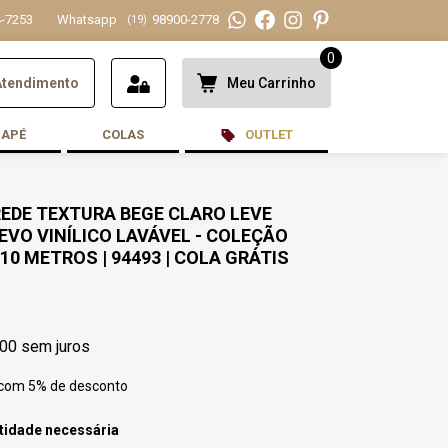
-7253
Whatsapp
98900-2778
(19)
0
Atendimento
Meu Carrinho
DAPÉ
COLAS
OUTLET
REDE TEXTURA BEGE CLARO LEVE
LEVO VINÍLICO LAVÁVEL - COLEÇÃO
 10 METROS | 94493 | COLA GRÁTIS
,00
sem juros
 com 5% de desconto
tidade necessária