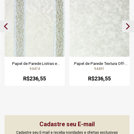
Papel de Parede Textura Off-
Papel de Parede Adamascado
White leve Brilho e Relevo
Bege Acinzentado e Dourado
94491
94462
Vinílico Lavável - Coleção Dolce
Brilho Vinílico Lavável - Coleção
Vita - 10 metros | 94491 | Cola
Dolce Vita - 10 metros | 94462 |
R$236,55
R$236,55
Grátis
Cola Grátis
Cadastre seu E-mail
Cadastre seu E-mail e receba novidades e ofertas exclusivas