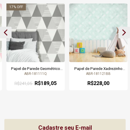
17
% OFF
Papel de Parede Geométrico
Papel de Parede Xadrezinho
Triângulos Cinza - Coleção
Azul para Decoração de Quarto
ABR-181111Q
ABR-181121BB
Abracadabra - 181111Q - 9,50
Montessoriano - Coleção
metros | Cola Grátis
Abracadabra 181121 | 9,50
R$189,05
R$228,00
R$241,05
metros | Cola Grátis
Cadastre seu E-mail