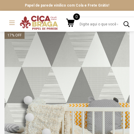
Papel de parede vinílico com Cola e Frete Grátis!
0
17
% OFF