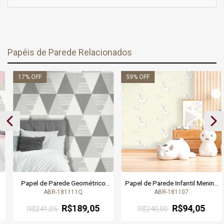
Papéis de Parede Relacionados
17
% OFF
59
% OFF
Papel de Parede Geométrico
Papel de Parede Infantil Menina
Triângulos Cinza - Coleção
Cavalinhos Bege - Coleção
ABR-181111Q
ABR-181107
Abracadabra - 181111Q - 9,50
Abracadabra 181107 | 9,50
metros | Cola Grátis
metros | Cola Grátis
R$189,05
R$94,05
R$241,05
R$240,00