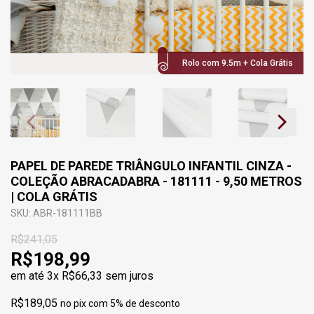
Rolo com 9.5m + Cola Grátis
PAPEL DE PAREDE TRIÂNGULO INFANTIL CINZA -
COLEÇÃO ABRACADABRA - 181111 - 9,50 METROS
| COLA GRÁTIS
SKU: ABR-181111BB
R$241,05
R$198,99
em até
3x R$66,33
sem juros
R$189,05
no pix com 5% de desconto