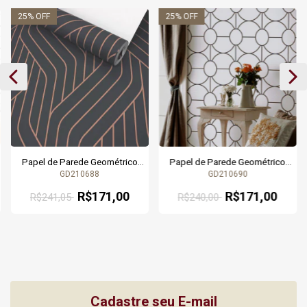
25
% OFF
25
% OFF
Papel de Parede Geométrico
Papel de Parede Geométrico
Cinza Escuro com Linhas - 9,5
Estilizado Gelo com Fio
GD210688
GD210690
metros | 210688 - Coleção Gold
Metálico Dourado e Preto - 9,5
| Cola Grátis
metros | 210690 - Coleção Gold
R$171,00
R$171,00
R$241,05
R$240,00
| Cola Grátis
Cadastre seu E-mail